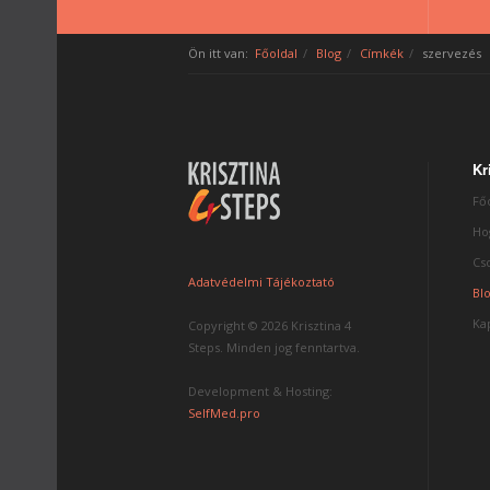
Ön itt van:
Főoldal
Blog
Címkék
szervezés
Kr
Fő
Ho
Cs
Adatvédelmi Tájékoztató
Bl
Ka
Copyright © 2026 Krisztina 4
Steps. Minden jog fenntartva.
Development & Hosting:
SelfMed.pro