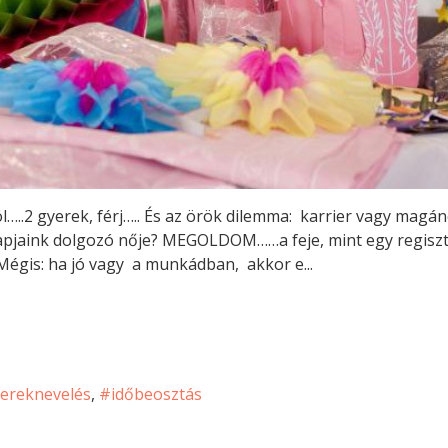
l…..2 gyerek, férj….. És az örök dilemma: karrier vagy mag
jaink dolgozó nője? MEGOLDOM……a feje, mint egy regiszte
 Mégis: ha jó vagy a munkádban, akkor e...
ereknevelés
időbeosztás