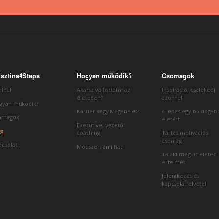
isztina4Steps
Hogyan működik?
Csomagok
oldal
Akarsz változtatni az
Inspiráció: cselekedj
életeden?
azonnal!
gyan működik?
Karrier vagy Magánélet?
4 lépés egy boldogab
omagok
életért
Executive, vezetői
og
coaching
Tartós motivációs
csomag
pcsolat
Módszer, ami hat!
Találd meg az életed
értelmét
Jelentkezés és
kapcsolatfelvétel