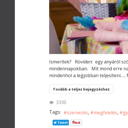
Ismeritek? Röviden: egy anyáról szó
mindennapokban. Mit mond erre nap
mindenhol a legjobban teljesíteni…..
Tovább a teljes bejegyzéshez
3330
Tags:
szervezés
megfelelés
gy
Tweet