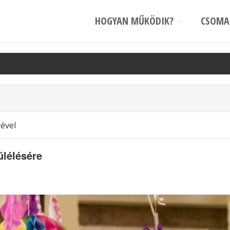
HOGYAN MŰKÖDIK?
CSOM
gével
úlélésére