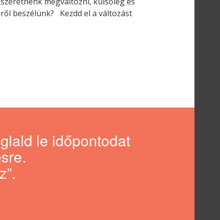
 szeretnénk megváltozni, külsőleg és
éről beszélünk? Kezdd el a változást
oglald le időpontodat
sre.
z”.