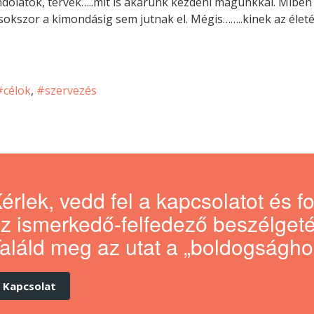
ndolatok, tervek…..mit is akarunk kezdeni magunkkal. Miben
sokszor a kimondásig sem jutnak el. Mégis……..kinek az élet
célok
szervezés
érlek, vedd fel a kapcsolatot és f
z ismerkedő-felfedező beszélgeté
aláld meg az utat a „boldogságho
Kapcsolat