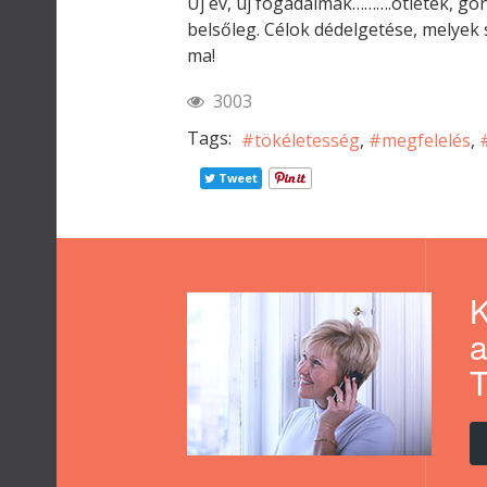
Új év, új fogadalmak……….ötletek, go
belsőleg. Célok dédelgetése, melyek 
ma!
3003
Tags:
tökéletesség
megfelelés
Tweet
K
a
T